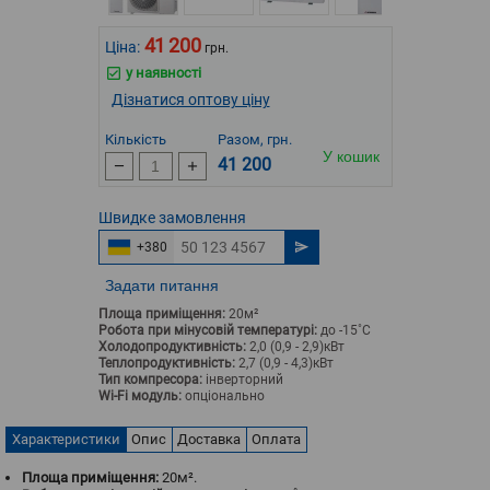
41 200
Ціна:
грн.
у наявності
Дізнатися оптову ціну
Кількість
Разом, грн.
У кошик
41 200
Швидке
замовлення
+380
Задати питання
Площа приміщення:
20м²
Робота при мінусовій температурі:
до -15˚С
Холодопродуктивність:
2,0 (0,9 - 2,9)кВт
Теплопродуктивність:
2,7 (0,9 - 4,3)кВт
Тип компресора:
інверторний
Wi-Fi модуль:
опціонально
Характеристики
Опис
Доставка
Оплата
Площа приміщення:
20м².