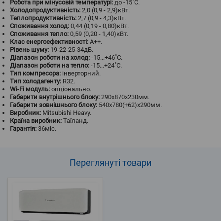
Робота при мінусовій температурі:
до -15˚С.
Холодопродуктивність:
2,0 (0,9 - 2,9)кВт.
Теплопродуктивність:
2,7 (0,9 - 4,3)кВт.
Споживання холод:
0,44 (0,19 - 0,80)кВт.
Споживання тепло:
0,59 (0,20 - 1,40)кВт.
Клас енергоефективності:
A++.
Рівень шуму:
19-22-25-34дБ.
Діапазон роботи на холод:
-15...+46˚С.
Діапазон роботи на тепло:
-15...+24˚С.
Тип компресора:
інверторний.
Тип холодагенту:
R32.
Wi-Fi модуль:
опціонально.
Габарити внутрішнього блоку:
290х870х230мм.
Габарити зовнішнього блоку:
540x780(+62)x290мм.
Виробник:
Mitsubishi Heavy.
Країна виробник:
Таїланд.
Гарантія:
36міс.
Переглянуті
товари