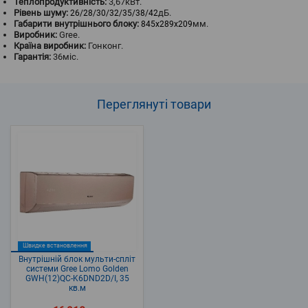
Теплопродуктивність:
3,67кВт.
Рівень шуму:
дБ.
26/28/30/32/35/38/42
Габарити внутрішнього блоку:
мм.
845x289x209
Виробник:
Gree.
Країна виробник:
Гонконг.
Гарантія:
36міс.
Переглянуті
товари
Швидке встановлення
Внутрішній блок мульти-спліт
системи Gree Lomo Golden
GWH(12)QC-K6DND2D/I, 35
кв.м