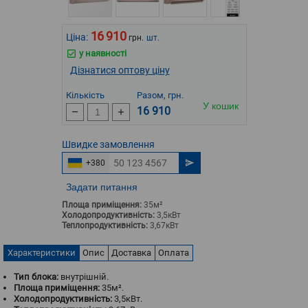
16 910
Ціна:
грн.
шт.
у наявності
Дізнатися оптову ціну
Кількість
Разом, грн.
У кошик
16 910
Швидке
замовлення
+380
Задати питання
Площа приміщення:
35м²
Холодопродуктивність:
3,5кВт
Теплопродуктивність:
3,67кВт
Характеристики
Опис
Доставка
Оплата
Тип блока:
внутрішній.
Площа приміщення:
35м².
Холодопродуктивність:
3,5кВт.