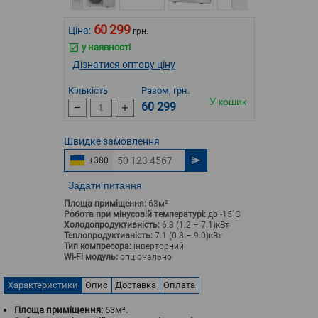
60 299
Ціна:
грн.
у наявності
Дізнатися оптову ціну
Кількість
Разом, грн.
У кошик
60 299
Швидке
замовлення
+380
Задати питання
Площа приміщення:
63м²
Робота при мінусовій температурі:
до -15˚С
Холодопродуктивність:
6.3 (1.2 – 7.1)кВт
Теплопродуктивність:
7.1 (0.8 – 9.0)кВт
Тип компресора:
інверторний
Wi-Fi модуль:
опціонально
Характеристики
Опис
Доставка
Оплата
Площа приміщення:
63м².