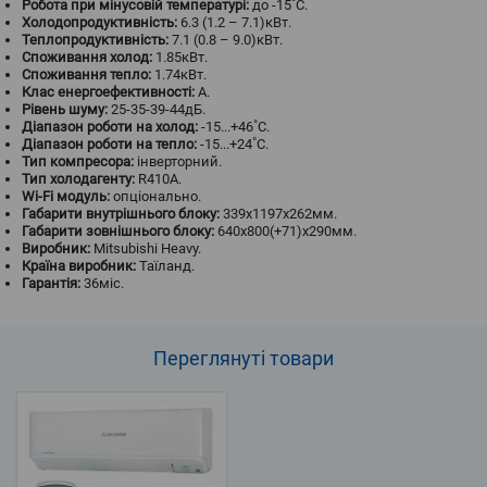
Робота при мінусовій температурі:
до -15˚С.
Холодопродуктивність:
6.3 (1.2 – 7.1)кВт.
Теплопродуктивність:
7.1 (0.8 – 9.0)кВт.
Споживання холод:
1.85кВт.
Споживання тепло:
1.74кВт.
Клас енергоефективності:
A.
Рівень шуму:
25-35-39-44дБ.
Діапазон роботи на холод:
-15...+46˚С.
Діапазон роботи на тепло:
-15...+24˚С.
Тип компресора:
інверторний.
Тип холодагенту:
R410A.
Wi-Fi модуль:
опціонально.
Габарити внутрішнього блоку:
339x1197x262мм.
Габарити зовнішнього блоку:
640x800(+71)x290мм.
Виробник:
Mitsubishi Heavy.
Країна виробник:
Таїланд.
Гарантія:
36міс.
Переглянуті
товари