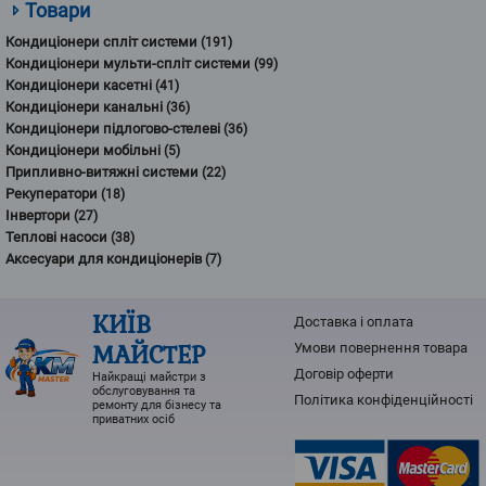
Товари
Кондиціонери спліт системи
(191)
Кондиціонери мульти-спліт системи
(99)
Кондиціонери касетні
(41)
Кондиціонери канальні
(36)
Кондиціонери підлогово-стелеві
(36)
Кондиціонери мобільні
(5)
Припливно-витяжні системи
(22)
Рекуператори
(18)
Інвертори
(27)
Теплові насоси
(38)
Аксесуари для кондиціонерів
(7)
КИЇВ
Доставка і оплата
МАЙСТЕР
Умови повернення товарa
Договір оферти
Найкращі майстри з
обслуговування та
Політика конфіденційності
ремонту для бізнесу та
приватних осіб