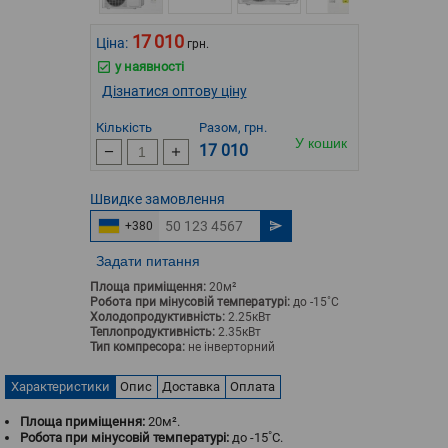
17 010
Ціна:
грн.
у наявності
Дізнатися оптову ціну
Кількість
Разом, грн.
У кошик
17 010
Швидке
замовлення
+380
Задати питання
Площа приміщення:
20м²
Робота при мінусовій температурі:
до -15˚С
Холодопродуктивність:
2.25кВт
Теплопродуктивність:
2.35кВт
Тип компресора:
не інверторний
Характеристики
Опис
Доставка
Оплата
Площа приміщення:
20м².
Робота при мінусовій температурі:
до -15˚С.