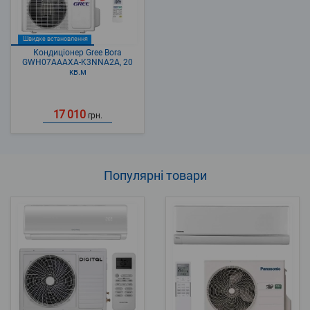
Швидке встановлення
Кондиціонер Gree Bora
GWH07AAAXA-K3NNA2A, 20
кв.м
17 010
грн.
Популярні
товари