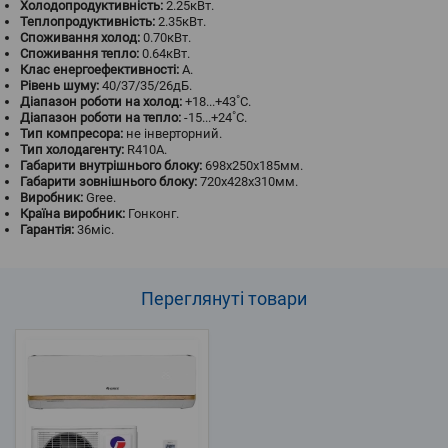
Холодопродуктивність:
2.25кВт.
Теплопродуктивність:
2.35кВт.
Споживання холод:
0.70кВт.
Споживання тепло:
0.64кВт.
Клас енергоефективності:
A.
Рівень шуму:
40/37/35/26дБ.
Діапазон роботи на холод:
+18...+43˚С.
Діапазон роботи на тепло:
-15...+24˚С.
Тип компресора:
не інверторний.
Тип холодагенту:
R410A.
Габарити внутрішнього блоку:
698x250x185мм.
Габарити зовнішнього блоку:
720х428х310мм.
Виробник:
Gree.
Країна виробник:
Гонконг.
Гарантія:
36міс.
Переглянуті
товари