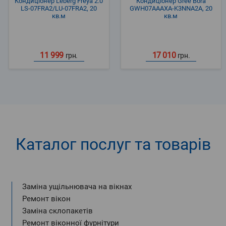
Кондиціонер Leberg Freya 2.0
Кондиціонер Gree Bora
LS-07FRA2/LU-07FRA2, 20
GWH07AAAXA-K3NNA2A, 20
кв.м
кв.м
11 999
17 010
грн.
грн.
Каталог послуг та товарів
Заміна ущільнювача на вікнах
Ремонт вікон
Заміна склопакетів
Ремонт віконної фурнітури