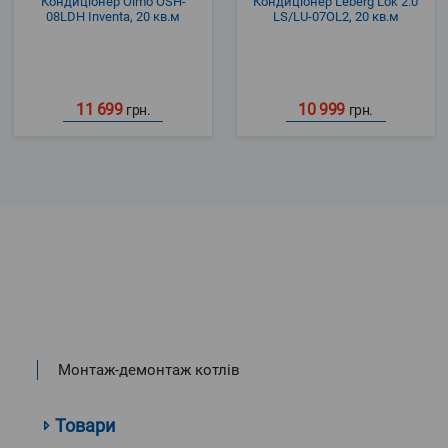
Кондиціонер Olmo OSH-
Кондиціонер Leberg Lok 2.0
08LDH Inventa, 20 кв.м
LS/LU-07OL2, 20 кв.м
11 699
10 999
грн.
грн.
Монтаж-демонтаж котлів
Товари