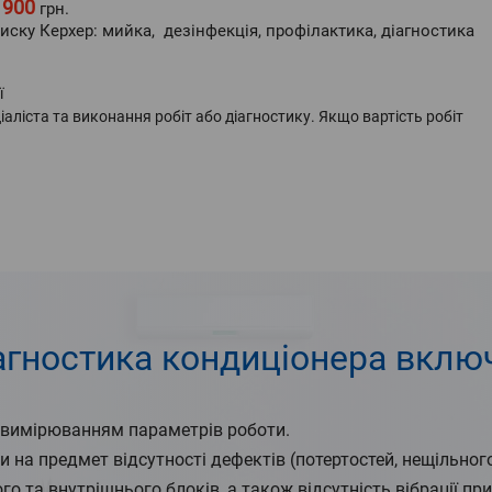
1900
грн.
ку Керхер: мийка, дезінфекція, профілактика, діагностика
ї
аліста та виконання робіт або діагностику. Якщо вартість робіт
агностика кондиціонера вклю
з вимірюванням параметрів роботи.
и на предмет відсутності дефектів (потертостей, нещільного
 та внутрішнього блоків, а також відсутність вібрації пр