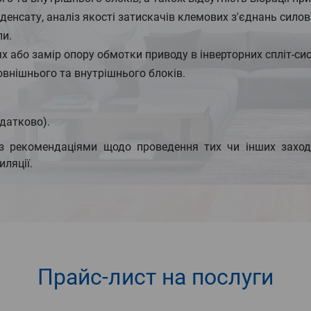
денсату, аналіз якості затискачів клемових з'єднань силов
пи.
х або замір опору обмотки приводу в інверторних спліт-си
овнішнього та внутрішнього блоків.
одатково).
з рекомендаціями щодо проведення тих чи інших заході
ляції.
Прайс-лист
на послуги