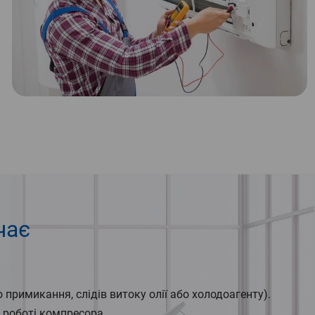
чає
 примикання, слідів витоку олії або холодоагенту).
и роботі компресора.