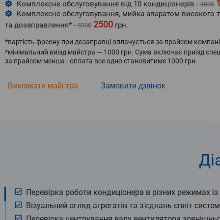
Комплексне обслуговування від 10 кондиціонерів -
4000
Комплексне обслуговування, мийка апаратом високого тис
2500
та дозаправлення* -
грн.
5000
*вартість фреону при дозаправці оплачується за прайсом компані
*мінімальний виїзд майстра — 1000 грн. Сума включає приїзд спеці
за прайсом менша - оплата все одно становитиме 1000 грн.
Викликати майстра
Замовити дзвінок
Ді
Перевірка роботи кондиціонера в різних режимах і
Візуальний огляд агрегатів та з'єднань спліт-систем
Перевірка центрування валу вентилятора зовнішнього