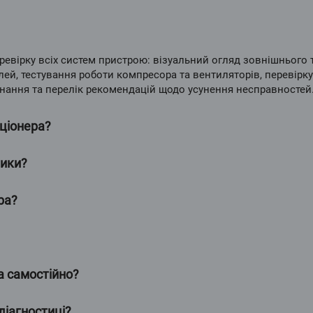
евірку всіх систем пристрою: візуальний огляд зовнішнього 
алей, тестування роботи компресора та вентиляторів, перевірку
аднання та перелік рекомендацій щодо усунення несправностей
иціонера?
тики?
ра?
а самостійно?
діагностиці?