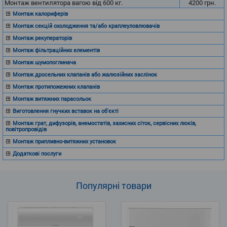
Монтаж вентилятора вагою від 600 кг.
4200
грн.
Монтаж калориферів
Монтаж секцій охолодження та/або краплеуловлювачів
Монтаж рекуператорів
Монтаж фільтраційних елементів
Монтаж шумопоглинача
Монтаж дросельних клапанів або жалюзійних заслінок
Монтаж протипожежних клапанів
Монтаж витяжних парасольок
Виготовлення гнучких вставок на об'єкті
Монтаж грат, дифузорів, анемостатів, захисних сіток, сервісних люків,
повітропровідів
Монтаж припливно-витяжних установок
Додаткові послуги
Популярні
товари