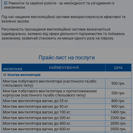
Ремонтні та сервісні роботи - за необхідності та узгодження із
замовником.
Під час чищення вентиляційної системи використовуються ефективні та
безпечні засоби.
Регулярність прочищення вентиляційної системи визначається
індивідуально, залежно від сфери діяльності підприємства та побажань
замовника, зазвичай становить не менше одного разу на півроку.
Прайс-лист
на послуги
НАЙМЕНУВАННЯ
ЦІНА
розгорнути все
Монтаж вентиляторів
Монтаж побутового вентилятора (настінного та/або
500
грн.
стельового типу)
Монтаж побутового вентилятора з протипожежним
550
грн.
корпусом (настінного та/або стельового типу)
Монтаж вентилятора вагою до 25 кг.
800
грн.
Монтаж вентилятора вагою до 50 кг.
900
грн.
Монтаж вентилятора вагою до 100 кг.
1400
грн.
Монтаж вентилятора вагою до 200 кг.
2200
грн.
Монтаж вентилятора вагою до 400 кг.
2850
грн.
Монтаж вентилятора вагою до 600 кг.
3550
грн.