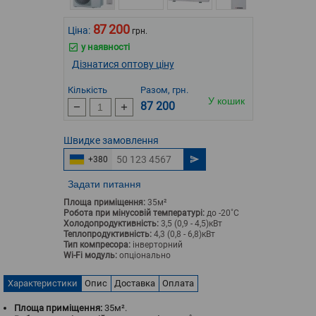
87 200
Ціна:
грн.
у наявності
Дізнатися оптову ціну
Кількість
Разом, грн.
У кошик
87 200
Швидке
замовлення
+380
Задати питання
Площа приміщення:
35м²
Робота при мінусовій температурі:
до -20˚С
Холодопродуктивність:
3,5 (0,9 - 4,5)кВт
Теплопродуктивність:
4,3 (0,8 - 6,8)кВт
Тип компресора:
інверторний
Wi-Fi модуль:
опціонально
Характеристики
Опис
Доставка
Оплата
Площа приміщення:
35м².