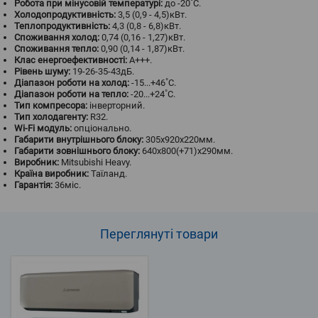
Робота при мінусовій температурі:
до -20˚С.
Холодопродуктивність:
3,5 (0,9 - 4,5)кВт.
Теплопродуктивність:
4,3 (0,8 - 6,8)кВт.
Споживання холод:
0,74 (0,16 - 1,27)кВт.
Споживання тепло:
0,90 (0,14 - 1,87)кВт.
Клас енергоефективності:
A+++.
Рівень шуму:
19-26-35-43дБ.
Діапазон роботи на холод:
-15...+46˚С.
Діапазон роботи на тепло:
-20...+24˚С.
Тип компресора:
інверторний.
Тип холодагенту:
R32.
Wi-Fi модуль:
опціонально.
Габарити внутрішнього блоку:
305х920х220мм.
Габарити зовнішнього блоку:
640х800(+71)х290мм.
Виробник:
Mitsubishi Heavy.
Країна виробник:
Таїланд.
Гарантія:
36міс.
Переглянуті
товари