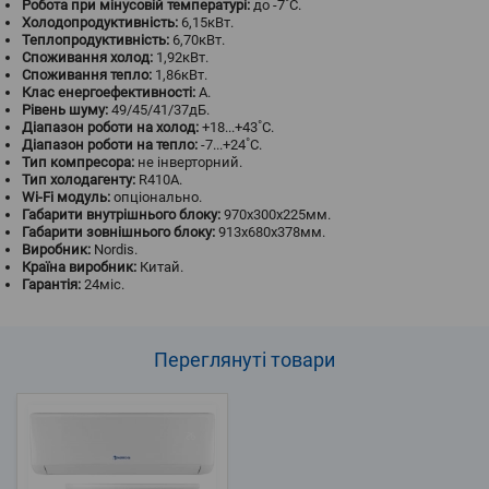
Робота при мінусовій температурі:
до -7˚С.
Холодопродуктивність:
6,15кВт.
Теплопродуктивність:
6,70кВт.
Споживання холод:
1,92кВт.
Споживання тепло:
1,86кВт.
Клас енергоефективності:
A.
Рівень шуму:
49/45/41/37дБ.
Діапазон роботи на холод:
+18...+43˚С.
Діапазон роботи на тепло:
-7...+24˚С.
Тип компресора:
не інверторний.
Тип холодагенту:
R410A.
Wi-Fi модуль:
опціонально.
Габарити внутрішнього блоку:
970x300x225мм.
Габарити зовнішнього блоку:
913х680х378мм.
Виробник:
Nordis.
Країна виробник:
Китай.
Гарантія:
24міс.
Переглянуті
товари