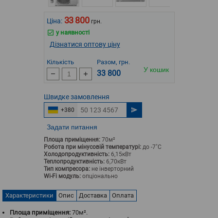
33 800
Ціна:
грн.
у наявності
Дізнатися оптову ціну
Кількість
Разом, грн.
У кошик
33 800
Швидке
замовлення
+380
Задати питання
Площа приміщення:
70м²
Робота при мінусовій температурі:
до -7˚С
Холодопродуктивність:
6,15кВт
Теплопродуктивність:
6,70кВт
Тип компресора:
не інверторний
Wi-Fi модуль:
опціонально
Характеристики
Опис
Доставка
Оплата
Площа приміщення:
70м².