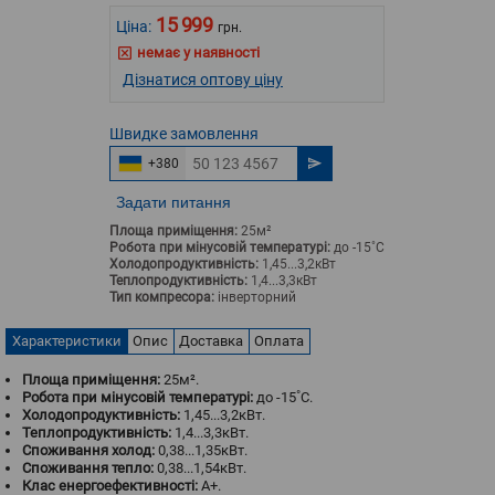
15 999
Ціна:
грн.
немає у наявності
Дізнатися оптову ціну
Швидке
замовлення
+380
Задати питання
Площа приміщення:
25м²
Робота при мінусовій температурі:
до -15˚С
Холодопродуктивність:
1,45...3,2кВт
Теплопродуктивність:
1,4...3,3кВт
Тип компресора:
інверторний
Характеристики
Опис
Доставка
Оплата
Площа приміщення:
25м².
Робота при мінусовій температурі:
до -15˚С.
Холодопродуктивність:
1,45...3,2кВт.
Теплопродуктивність:
1,4...3,3кВт.
Споживання холод:
0,38...1,35кВт.
Споживання тепло:
0,38...1,54кВт.
Клас енергоефективності:
A+.