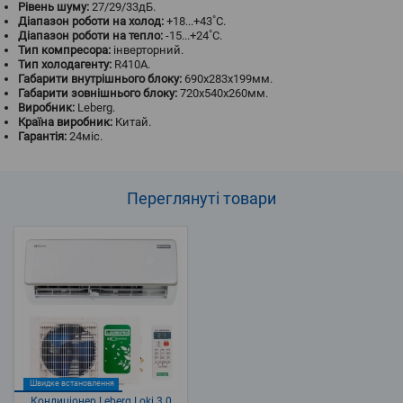
Рівень шуму:
27/29/33дБ.
Діапазон роботи на холод:
+18...+43˚С.
Діапазон роботи на тепло:
-15...+24˚С.
Тип компресора:
інверторний.
Тип холодагенту:
R410A.
Габарити внутрішнього блоку:
690х283х199мм.
Габарити зовнішнього блоку:
720х540х260мм.
Виробник:
Leberg.
Країна виробник:
Китай.
Гарантія:
24міс.
Переглянуті
товари
Швидке встановлення
Кондиціонер Leberg Loki 3.0