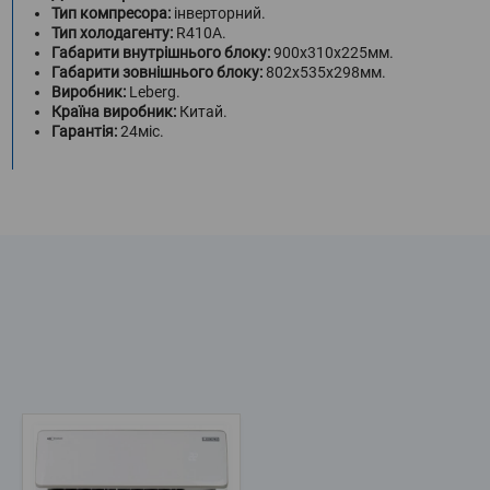
Тип компресора:
інверторний.
Тип холодагенту:
R410A.
Габарити внутрішнього блоку:
900х310х225мм.
Габарити зовнішнього блоку:
802х535х298мм.
Виробник:
Leberg.
Країна виробник:
Китай.
Гарантія:
24міс.