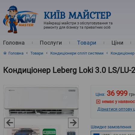
КИЇВ МАЙСТЕР
Найкращі майстри з обслуговування та
ремонту для бізнесу та приватних осіб
Головна
Послуги
Товари
Ціни
Головна
Товари
Кондиціонери спліт системи
Кондиціонер L
Кондиціонер Leberg Loki 3.0 LS/LU-2
36 999
Ціна:
грн
немає у наявнос
Дізнатися оптову ц
Швидке
замовлення