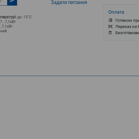
Задати питання
Оплата
пературі:
до -15˚С
Готівкою пр
7...7,1кВт
..7,1кВт
Переказ на б
рний
Безготівков