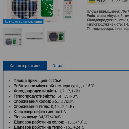
+380
Площа приміщення:
70м²
Робота при мінусовій тем
Холодопродуктивність:
1,
Швидке встановлення
Теплопродуктивність:
1,4.
Тип компресора:
інверто
Характеристики
Опис
Площа приміщення:
70м².
Робота при мінусовій температурі:
до -15˚С.
Холодопродуктивність:
1,7...7,1кВт.
Теплопродуктивність:
1,4...7,1кВт.
Споживання холод:
5,6...2,7кВт.
Споживання тепло:
0,45...2,6кВт.
Клас енергоефективності:
A+.
Рівень шуму:
34/37/40дБ.
Діапазон роботи на холод:
+18...+43˚С.
Діапазон роботи на тепло:
-15...+24˚С.