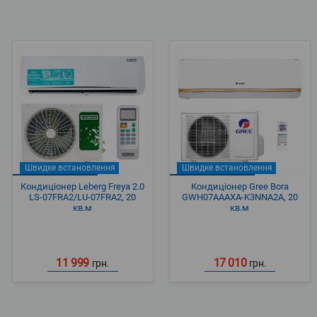
Швидке встановлення
Швидке встановлення
Кондиціонер Leberg Freya 2.0
Кондиціонер Gree Bora
LS-07FRA2/LU-07FRA2, 20
GWH07AAAXA-K3NNA2A, 20
кв.м
кв.м
11 999
17 010
грн.
грн.