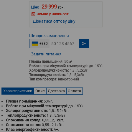
29 999
Ціна:
грн.
немає у наявності
Дізнатися оптову ціну
Швидке
замовлення
+380
Задати питання
Площа приміщення:
50м²
Робота при мінусовій температурі:
до -15˚С
Холодопродуктивність:
1,8...5,2кВт
Теплопродуктивність:
1,8...5,3кВт
Тип компресора:
інверторний
Характеристики
Опис
Доставка
Оплата
Площа приміщення:
50м².
Робота при мінусовій температурі:
до -15˚С.
Холодопродуктивність:
1,8...5,2кВт.
Теплопродуктивність:
1,8...5,3кВт.
Споживання холод:
0,55...2,1кВт.
Споживання тепло:
0,55...2,1кВт.
Клас енергоефективності:
A+.