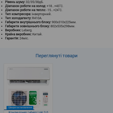
Рівень шуму:
32/35/38дБ.
Діапазон роботи на холод:
+18...+43˚С.
Діапазон роботи на тепло:
-15...+24˚С.
Тип компресора:
інверторний.
Тип холодагенту:
R410A.
Габарити внутрішнього блоку:
900х310х225мм.
Габарити зовнішнього блоку:
802х535х298мм.
Виробник:
Leberg.
Країна виробник:
Китай.
Гарантія:
24міс.
Переглянуті
товари
Швидке встановлення
Кондиціонер Leberg Loki 3.0