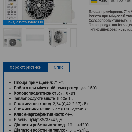
+380
Площа приміщення:
71м²
Робота при мінусовій тем
Холодопродуктивність:
7
Швидке встановлення
Теплопродуктивність:
8,6
Тип компресора:
інверто
Характеристики
Опис
Площа приміщення:
71м².
Робота при мінусовій температурі:
до -15˚С.
Холодопродуктивність:
7,10кВт.
Теплопродуктивність:
8,60кВт.
Споживання холод:
2,24 (0,42-2,67)кВт.
Споживання тепло:
2,45 (0,40-2,85)кВт.
Клас енергоефективності:
A++.
Рівень шуму:
35/38/47дБ.
Діапазон роботи на холод:
-10 ... +43˚С.
Діапазон роботи на тепло:
-15 ... +24˚С.