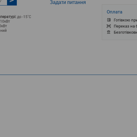
Задати питання
Оплата
пературі:
до -15˚С
Готівкою пр
,10кВт
0кВт
Переказ на б
рний
Безготівков