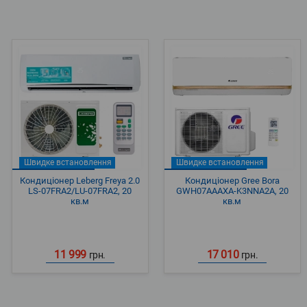
Швидке встановлення
Швидке встановлення
Кондиціонер Leberg Freya 2.0
Кондиціонер Gree Bora
LS-07FRA2/LU-07FRA2, 20
GWH07AAAXA-K3NNA2A, 20
кв.м
кв.м
11 999
17 010
грн.
грн.