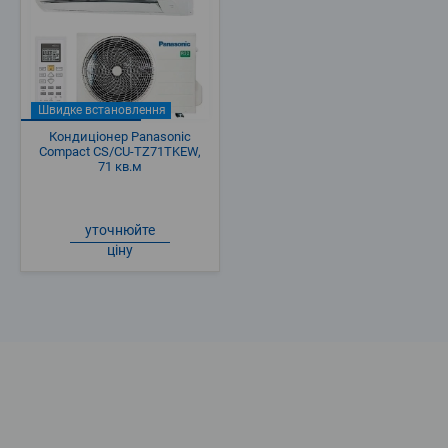
Швидке встановлення
Кондиціонер Panasonic
Compact CS/CU-TZ71TKEW,
71 кв.м
уточнюйте
ціну