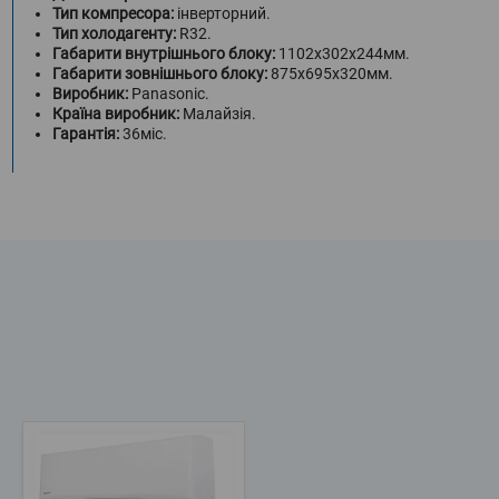
Тип компресора:
інверторний.
Тип холодагенту:
R32.
Габарити внутрішнього блоку:
1102х302х244мм.
Габарити зовнішнього блоку:
875х695х320мм.
Виробник:
Panasonic.
Країна виробник:
Малайзія.
Гарантія:
36міс.