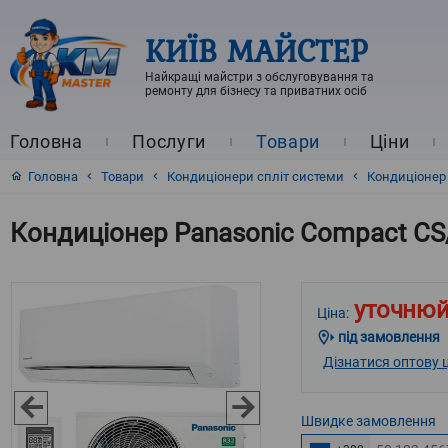
КИЇВ МАЙСТЕР
Найкращі майстри з обслуговування та
ремонту для бізнесу та приватних осіб
Головна
Послуги
Товари
Ціни
Головна
Товари
Кондиціонери спліт системи
Кондиціонер 
Кондиціонер Panasonic Compact CS
уточнюй
Ціна:
під замовлення
Дізнатися оптову ц
Швидке
замовлення