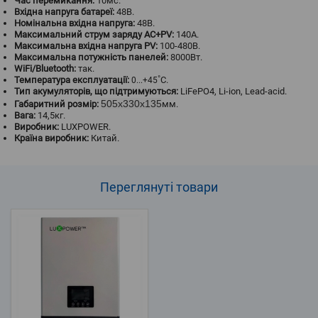
Час перемикання:
10мс.
Вхідна напруга батареї:
48В.
Номінальна вхідна напруга:
48В.
Максимальний струм заряду АС+PV:
140А.
Максимальна вхідна напруга PV:
100-480В.
Максимальна потужність панелей:
8000Вт.
WiFi/Bluetooth:
так.
Температура експлуатації:
˚С.
0...+45
Тип акумуляторів, що підтримуються:
LiFePO4, Li-ion, Lead-acid.
505х330х135
Габаритний розмір:
мм.
Вага:
14,5кг.
Виробник:
LUXPOWER.
Країна виробник:
Китай.
Переглянуті
товари