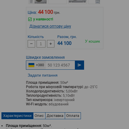
44 100
Ціна:
грн.
у наявності
Дізнатися оптову ціну
Кількість
Разом, грн.
У кошик
44 100
Швидке
замовлення
+380
Задати питання
Площа приміщення:
50м²
Робота при мінусовій температурі:
до -25˚С
Холодопродуктивність:
5,00кВт
Теплопродуктивність:
5,10кВт
Тип компресора:
інверторний
Wi-Fi модуль:
вбудований
Характеристики
Опис
Доставка
Оплата
Площа приміщення:
50м².