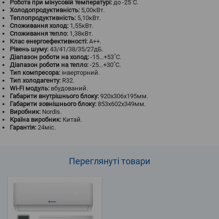
Робота при мінусовій температурі:
до -25˚С.
Холодопродуктивність:
5,00кВт.
Теплопродуктивність:
5,10кВт.
Споживання холод:
1,55кВт.
Споживання тепло:
1,38кВт.
Клас енергоефективності:
A++.
Рівень шуму:
43/41/38/35/27дБ.
Діапазон роботи на холод:
-15...+53˚С.
Діапазон роботи на тепло:
-25...+30˚С.
Тип компресора:
інверторний.
Тип холодагенту:
R32.
Wi-Fi модуль:
вбудований.
Габарити внутрішнього блоку:
920х306х195мм.
Габарити зовнішнього блоку:
853х602х349мм.
Виробник:
Nordis.
Країна виробник:
Китай.
Гарантія:
24міс.
Переглянуті
товари