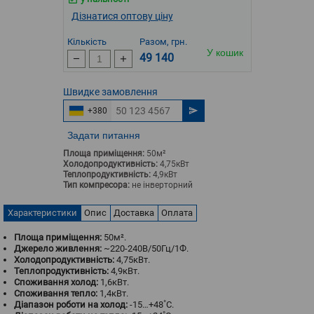
Дізнатися оптову ціну
Кількість
Разом, грн.
У кошик
49 140
Швидке
замовлення
+380
Задати питання
Площа приміщення:
50м²
Холодопродуктивність:
4,75кВт
Теплопродуктивність:
4,9кВт
Тип компресора:
не інверторний
Характеристики
Опис
Доставка
Оплата
Площа приміщення:
50м².
Джерело живлення:
~220-240В/50Гц/1Ф.
Холодопродуктивність:
4,75кВт.
Теплопродуктивність:
4,9кВт.
Споживання холод:
1,6кВт.
Споживання тепло:
1,4кВт.
Діапазон роботи на холод:
-15…+48˚С.