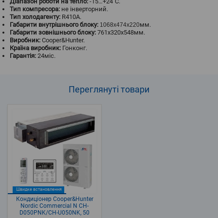
Діапазон роботи на тепло:
-15…+24˚С.
Тип компресора:
не інверторний.
Тип холодагенту:
R410A.
Габарити внутрішнього блоку:
мм.
1068x474x220
Габарити зовнішнього блоку:
761x320x548мм.
Виробник:
Cooper&Hunter.
Країна виробник:
Гонконг.
Гарантія:
24міс.
Переглянуті
товари
Швидке встановлення
Кондиціонер Cooper&Hunter
Nordic Commercial N CH-
D050PNK/CH-U050NK, 50