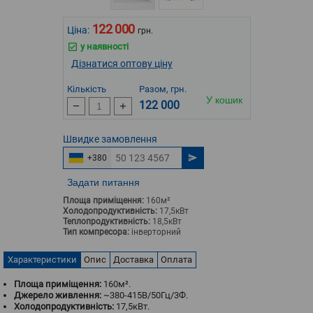
122 000
Ціна:
грн.
у наявності
Дізнатися оптову ціну
Кількість
Разом, грн.
У кошик
122 000
Швидке
замовлення
+380
Задати питання
Площа приміщення:
160м²
Холодопродуктивність:
17,5кВт
Теплопродуктивність:
18,5кВт
Тип компресора:
інверторний
Характеристики
Опис
Доставка
Оплата
Площа приміщення:
160м².
Джерело живлення:
~380-415В/50Гц/3Ф.
Холодопродуктивність:
17,5кВт.