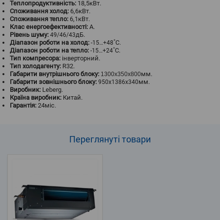
Теплопродуктивність:
18,5кВт.
Споживання холод:
6,6кВт.
Споживання тепло:
6,1кВт.
Клас енергоефективності:
A.
Рівень шуму:
дБ.
49/46/43
Діапазон роботи на холод:
˚С.
-15…+48
Діапазон роботи на тепло:
˚С.
-15…+24
Тип компресора:
інверторний.
Тип холодагенту:
R32.
Габарити внутрішнього блоку:
мм.
1300x350x800
Габарити зовнішнього блоку:
мм.
950x1386x340
Виробник:
Leberg.
Країна виробник:
Китай.
Гарантія:
24міс.
Переглянуті
товари