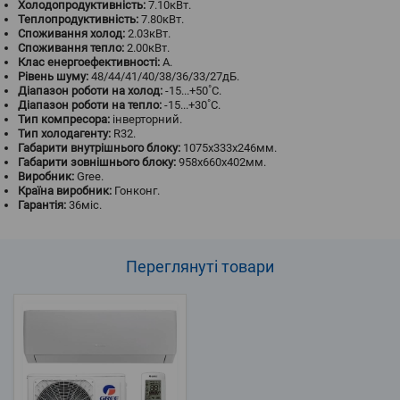
Холодопродуктивність:
7.10кВт.
Теплопродуктивність:
7.80кВт.
Споживання холод:
2.03кВт.
Споживання тепло:
2.00кВт.
Клас енергоефективності:
A.
Рівень шуму:
48/44/41/40/38/36/33/27дБ.
Діапазон роботи на холод:
-15...+50˚С.
Діапазон роботи на тепло:
-15...+30˚С.
Тип компресора:
інверторний.
Тип холодагенту:
R32.
Габарити внутрішнього блоку:
1075x333x246мм.
Габарити зовнішнього блоку:
958х660х402мм.
Виробник:
Gree.
Країна виробник:
Гонконг.
Гарантія:
36міс.
Переглянуті
товари