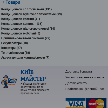
Товари
Кондиціонери спліт системи
(191)
Кондиціонери мульти-спліт системи
(99)
Кондиціонери касетні
(41)
Кондиціонери канальні
(36)
Кондиціонери підлогово-стелеві
(36)
Кондиціонери мобільні
(5)
Припливно-витяжні системи
(22)
Рекуператори
(18)
Інвертори
(27)
Теплові насоси
(38)
Аксесуари для кондиціонерів
(7)
КИЇВ
Доставка і оплата
МАЙСТЕР
Умови повернення товарa
Договір оферти
Найкращі майстри з
обслуговування та
Політика конфіденційності
ремонту для бізнесу та
приватних осіб