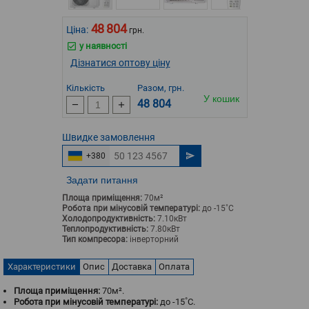
48 804
Ціна:
грн.
у наявності
Дізнатися оптову ціну
Кількість
Разом, грн.
У кошик
48 804
Швидке
замовлення
+380
Задати питання
Площа приміщення:
70м²
Робота при мінусовій температурі:
до -15˚С
Холодопродуктивність:
7.10кВт
Теплопродуктивність:
7.80кВт
Тип компресора:
інверторний
Характеристики
Опис
Доставка
Оплата
Площа приміщення:
70м².
Робота при мінусовій температурі:
до -15˚С.