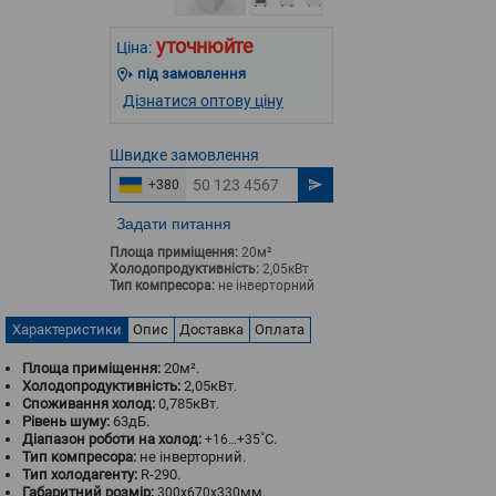
уточнюйте
Ціна:
під замовлення
Дізнатися оптову ціну
Швидке
замовлення
+380
Задати питання
Площа приміщення:
20м²
Холодопродуктивність:
2,05кВт
Тип компресора:
не інверторний
Характеристики
Опис
Доставка
Оплата
Площа приміщення:
20м².
Холодопродуктивність:
2,05кВт.
Споживання холод:
0,785кВт.
Рівень шуму:
63дБ.
Діапазон роботи на холод:
˚С.
+16…+35
Тип компресора:
не інверторний.
Тип холодагенту:
R-290.
Габаритний розмір:
мм.
300x670x330