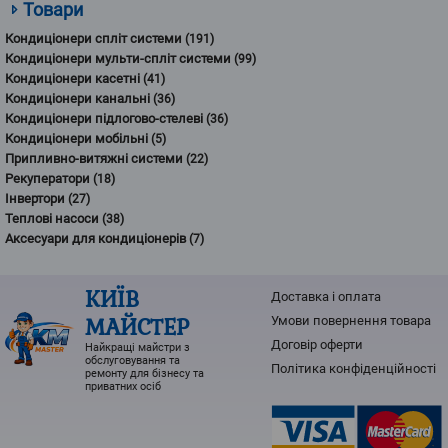
Товари
Кондиціонери спліт системи
(191)
Кондиціонери мульти-спліт системи
(99)
Кондиціонери касетні
(41)
Кондиціонери канальні
(36)
Кондиціонери підлогово-стелеві
(36)
Кондиціонери мобільні
(5)
Припливно-витяжні системи
(22)
Рекуператори
(18)
Інвертори
(27)
Теплові насоси
(38)
Аксесуари для кондиціонерів
(7)
КИЇВ
Доставка і оплата
МАЙСТЕР
Умови повернення товарa
Договір оферти
Найкращі майстри з
обслуговування та
Політика конфіденційності
ремонту для бізнесу та
приватних осіб