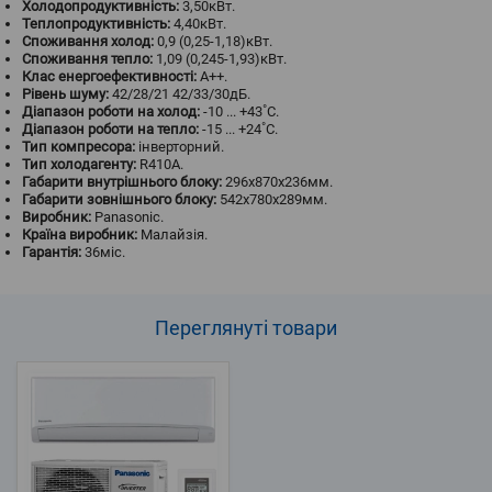
Холодопродуктивність:
3,50кВт.
Теплопродуктивність:
4,40кВт.
Споживання холод:
0,9 (0,25-1,18)кВт.
Споживання тепло:
1,09 (0,245-1,93)кВт.
Клас енергоефективності:
A++.
Рівень шуму:
42/28/21 42/33/30дБ.
Діапазон роботи на холод:
-10 ... +43˚С.
Діапазон роботи на тепло:
-15 ... +24˚С.
Тип компресора:
інверторний.
Тип холодагенту:
R410A.
Габарити внутрішнього блоку:
296х870х236мм.
Габарити зовнішнього блоку:
542х780х289мм.
Виробник:
Panasonic.
Країна виробник:
Малайзія.
Гарантія:
36міс.
Переглянуті
товари