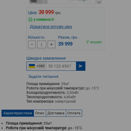
39 999
Ціна:
грн.
у наявності
Дізнатися оптову ціну
Кількість
Разом, грн.
У кошик
39 999
Швидке
замовлення
+380
Задати питання
Площа приміщення:
35м²
Робота при мінусовій температурі:
до -15˚С
Холодопродуктивність:
3,50кВт
Теплопродуктивність:
4,40кВт
Тип компресора:
інверторний
Характеристики
Опис
Доставка
Оплата
Площа приміщення:
35м².
Робота при мінусовій температурі:
до -15˚С.