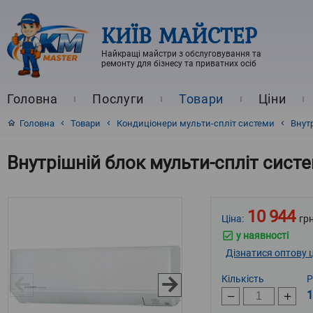
КИЇВ МАЙСТЕР
Найкращі майстри з обслуговування та
ремонту для бізнесу та приватних осіб
Головна
Послуги
Товари
Ціни
Головна
Товари
Кондиціонери мульти-спліт системи
Внут
Внутрішній блок мульти-спліт систе
10 944
Ціна:
грн
у наявності
Дізнатися оптову ц
Кількість
Р
1