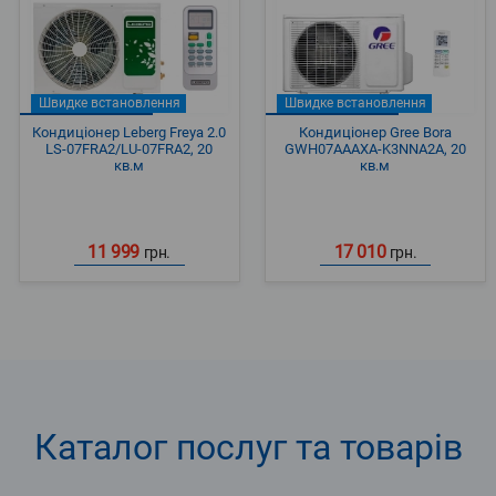
Швидке встановлення
Швидке встановлення
Кондиціонер Leberg Freya 2.0
Кондиціонер Gree Bora
LS-07FRA2/LU-07FRA2, 20
GWH07AAAXA-K3NNA2A, 20
кв.м
кв.м
11 999
17 010
грн.
грн.
Каталог послуг та товарів