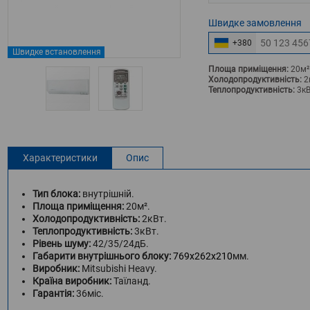
Швидке
замовлення
+380
Швидке встановлення
Площа приміщення:
20м²
Холодопродуктивність:
2
Теплопродуктивність:
3кВ
Характеристики
Опис
Тип блока:
внутрішній.
Площа приміщення:
20м².
Холодопродуктивність:
2кВт.
Теплопродуктивність:
3кВт.
Рівень шуму:
42/35/24дБ.
Габарити внутрішнього блоку:
769x262x210
мм.
Виробник:
Mitsubishi Heavy.
Країна виробник:
Таїланд.
Гарантія:
36міс.