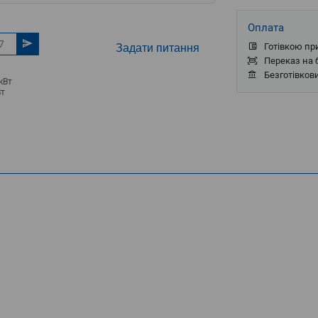
Оплата
Готівкою пр
Задати питання
Переказ на б
Безготівков
кВт
т