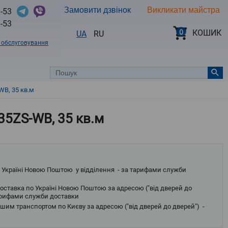
Замовити дзвінок
Викликати майстра
-53
-53
0
КОШИК
UA
RU
в обслуговування
WВ, 35 кв.м
35ZS-WВ, 35 кв.м
 Україні Новою Поштою у відділення - за тарифами служби
оставка по Україні Новою Поштою за адресою ("від дверей до
тарифами служби доставки
шим транспортом по Києву за адресою ("від дверей до дверей") -