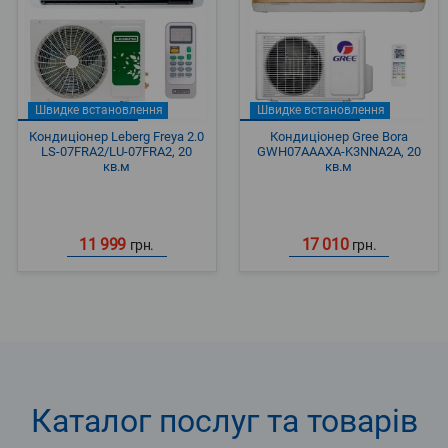
Швидке встановлення
Швидке встановлення
Кондиціонер Leberg Freya 2.0
Кондиціонер Gree Bora
LS-07FRA2/LU-07FRA2, 20
GWH07AAAXA-K3NNA2A, 20
кв.м
кв.м
11 999
17 010
грн.
грн.
Каталог послуг та товарів