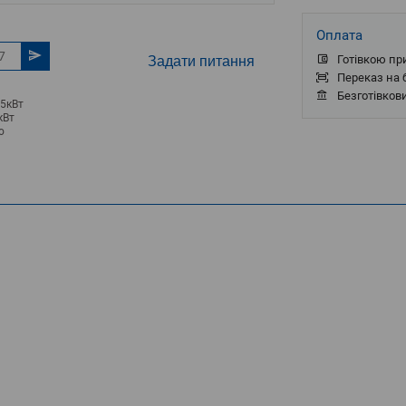
Оплата
Готівкою пр
Задати питання
Переказ на б
Безготівков
,5кВт
кВт
о