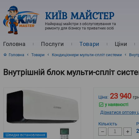
КИЇВ МАЙСТЕР
Найкращі майстри з обслуговування та
ремонту для бізнесу та приватних осіб
Головна
Послуги
Товари
Ціни
Головна
Товари
Кондиціонери мульти-спліт системи
Внут
Внутрішній блок мульти-спліт сист
23 940
Ціна:
грн
у наявності
Дізнатися оптову ц
Кількість
Р
2
Швидке встановлення