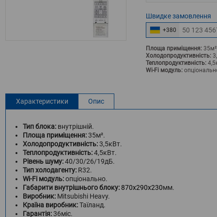
Швидке
замовлення
+380
Площа приміщення:
35м²
Холодопродуктивність:
3
Теплопродуктивність:
4,5
Wi-Fi модуль:
опціональн
Характеристики
Опис
Тип блока:
внутрішній.
Площа приміщення:
35м².
Холодопродуктивність:
3,5кВт.
Теплопродуктивність:
4,5кВт.
Рівень шуму:
40/30/26/19дБ.
Тип холодагенту:
R32.
Wi-Fi модуль:
опціонально.
Габарити внутрішнього блоку:
870x290x230
мм.
Виробник:
Mitsubishi Heavy.
Країна виробник:
Таїланд.
Гарантія:
36міс.