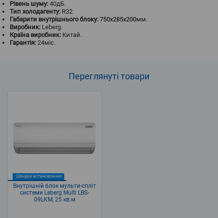
Рівень шуму:
40дБ.
Тип холодагенту:
R32.
Габарити внутрішнього блоку:
750x285x200
мм.
Виробник:
Leberg.
Країна виробник:
Китай.
Гарантія:
24міс.
Переглянуті
товари
Швидке встановлення
Внутрішній блок мульти-спліт
системи Leberg Multi LBS-
09LKM, 25 кв.м