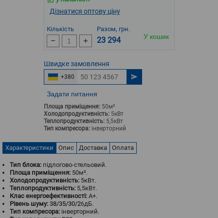
Дізнатися оптову ціну
Кількість
Разом, грн.
У кошик
23 294
Швидке
замовлення
+380
Задати питання
Площа приміщення:
50м²
Холодопродуктивність:
5кВт
Теплопродуктивність:
5,5кВт
Тип компресора:
інверторний
Характеристики
Опис
Доставка
Оплата
Тип блока:
підлогово-стельовий.
Площа приміщення:
50м².
Холодопродуктивність:
5кВт.
Теплопродуктивність:
5,5кВт.
Клас енергоефективності:
A+.
Рівень шуму:
38/35/30/2
дБ.
6
Тип компресора:
інверторний.