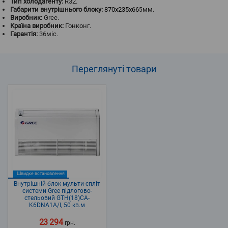
Тип холодагенту:
R32.
Габарити внутрішнього блоку:
870х235х66
мм.
5
Виробник:
Gree.
Країна виробник:
Гонконг.
Гарантія:
36міс.
Переглянуті
товари
Швидке встановлення
Внутрішній блок мульти-спліт
системи Gree підлогово-
стельовий GTH(18)CA-
K6DNA1A/I, 50 кв.м
23 294
грн.