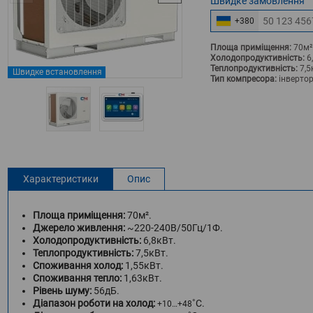
Швидке
замовлення
+380
Площа приміщення:
70м²
Холодопродуктивність:
6
Теплопродуктивність:
7,5
Швидке встановлення
Тип компресора:
інверто
Характеристики
Опис
Площа приміщення:
70м².
Джерело живлення:
~220-240В/50Гц/1Ф.
Холодопродуктивність:
6,8кВт.
Теплопродуктивність:
7,5кВт.
Споживання холод:
1,55кВт.
Споживання тепло:
1,63кВт.
Рівень шуму:
56дБ.
Діапазон роботи на холод:
˚С.
+10…+48