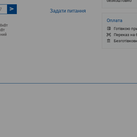
безкоштовно
Задати питання
Оплата
,8кВт
Готівкою пр
кВт
рний
Переказ на б
Безготівков