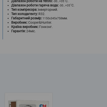
Діапазон роботи на тепло:
˚С.
-30…+35
Діапазон роботи гаряча вода:
˚С.
-30…+35
Тип компресора:
інверторний.
Тип холодагенту:
R32.
Габаритний розмір:
мм.
1150x345x758
Виробник:
Cooper&Hunter.
Країна виробник:
Гонконг.
Гарантія:
24міс.