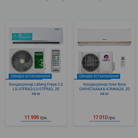
Швидке встановлення
Швидке встановлення
Кондиціонер Leberg Freya 2.0
Кондиціонер Gree Bora
LS-07FRA2/LU-07FRA2, 20
GWH07AAAXA-K3NNA2A, 20
кв.м
кв.м
11 999
17 010
грн.
грн.