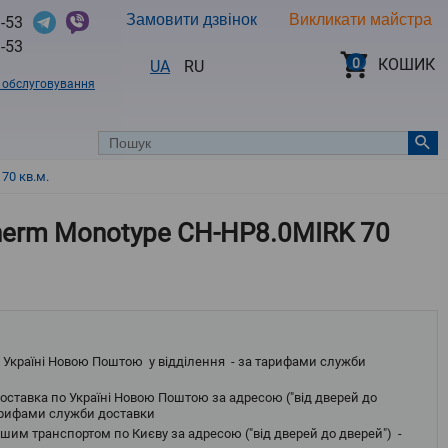
Замовити дзвінок
Викликати майстра
-53
-53
0
КОШИК
UA
RU
в обслуговування
70 кв.м.
therm Monotype CH-HP8.0MIRK 70
 Україні Новою Поштою у відділення - за тарифами служби
оставка по Україні Новою Поштою за адресою ("від дверей до
тарифами служби доставки
шим транспортом по Києву за адресою ("від дверей до дверей") -