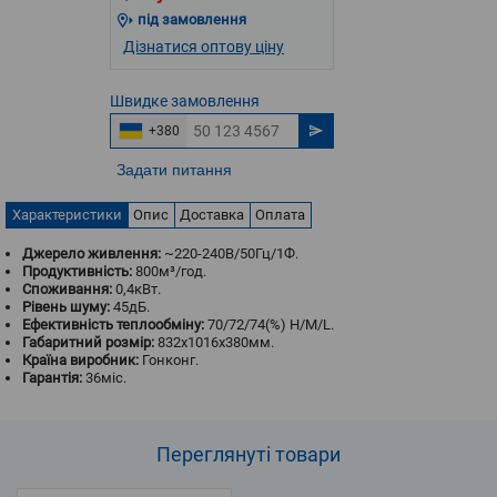
під замовлення
Дізнатися оптову ціну
Швидке
замовлення
+380
Задати питання
Характеристики
Опис
Доставка
Оплата
Джерело живлення:
~220-240В/50Гц/1Ф.
Продуктивність:
800м³/год.
Споживання:
0,4кВт.
Рівень шуму:
45дБ.
Ефективність теплообміну:
70/72/74(%) H/M/L.
Габаритний розмір:
832x1016x380мм.
Країна виробник:
Гонконг.
Гарантія:
36міс.
Переглянуті
товари