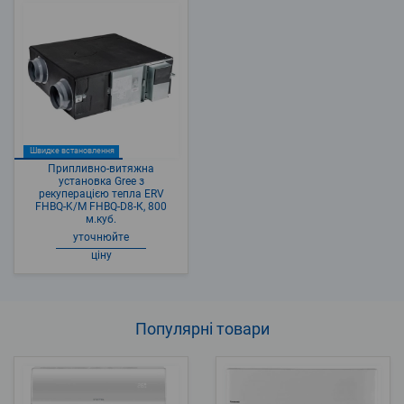
Швидке встановлення
Припливно-витяжна
установка Gree з
рекуперацією тепла ERV
FHBQ-K/M FHBQ-D8-К, 800
м.куб.
уточнюйте
ціну
Популярні
товари