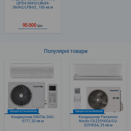
LBTE4-36IH2/LBUE4-
36OH2/LPB-02 , 100 кв.м
95 000
грн.
Популярні
товари
Швидке встановлення
Швидке встановлення
Кондиціонер DIGITAL DAC-
Кондиціонер Panasonic
07T7, 20 кв.м
Nordic CS-Z25YKEA/CU-
Z25YKEA, 25 кв.м