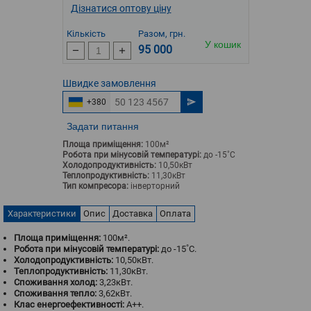
Дізнатися оптову ціну
Кількість
Разом, грн.
У кошик
95 000
Швидке
замовлення
+380
Задати питання
Площа приміщення:
100м²
Робота при мінусовій температурі:
до -15˚С
Холодопродуктивність:
10,50кВт
Теплопродуктивність:
11,30кВт
Тип компресора:
інверторний
Характеристики
Опис
Доставка
Оплата
Площа приміщення:
100м².
Робота при мінусовій температурі:
до -15˚С.
Холодопродуктивність:
10,50кВт.
Теплопродуктивність:
11,30кВт.
Споживання холод:
3,23кВт.
Споживання тепло:
3,62кВт.
Клас енергоефективності:
A++.