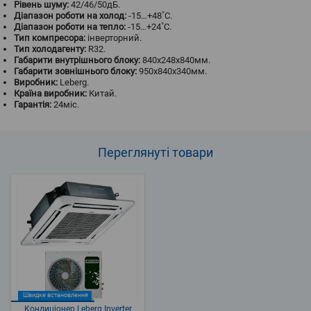
Рівень шуму:
42/46/50дБ.
Діапазон роботи на холод:
-15…+48˚С.
Діапазон роботи на тепло:
-15…+24˚С.
Тип компресора:
інверторний.
Тип холодагенту:
R32.
Габарити внутрішнього блоку:
840x248x840мм.
Габарити зовнішнього блоку:
950x840x340мм.
Виробник:
Leberg.
Країна виробник:
Китай.
Гарантія:
24міс.
Переглянуті
товари
Швидке встановлення
Кондиціонер Leberg Inverter