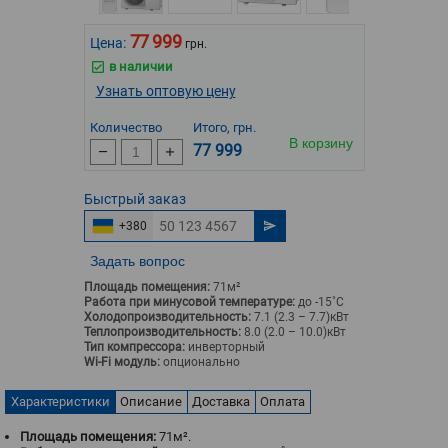
77 999
Цена:
грн.
в наличии
Узнать оптовую цену
Количество
Итого, грн.
В корзину
77 999
Быстрый
заказ
+380
Задать вопрос
Площадь помещения:
71м²
Работа при минусовой температуре:
до -15˚С
Холодопроизводительность:
7.1 (2.3 – 7.7)кВт
Теплопроизводительность:
8.0 (2.0 – 10.0)кВт
Тип компрессора:
инверторный
Wi-Fi модуль:
опционально
Характеристики
Описание
Доставка
Оплата
Площадь помещения:
71м².