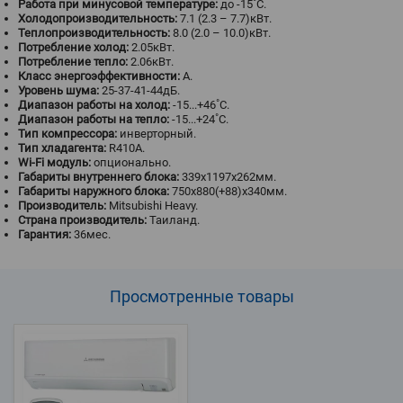
Работа при минусовой температуре:
до -15˚С.
Холодопроизводительность:
7.1 (2.3 – 7.7)кВт.
Теплопроизводительность:
8.0 (2.0 – 10.0)кВт.
Потребление холод:
2.05кВт.
Потребление тепло:
2.06кВт.
Класс энергоэффективности:
A.
Уровень шума:
25-37-41-44дБ.
Диапазон работы на холод:
-15...+46˚С.
Диапазон работы на тепло:
-15...+24˚С.
Тип компрессора:
инверторный.
Тип хладагента:
R410A.
Wi-Fi модуль:
опционально.
Габариты внутреннего блока:
339x1197x262мм.
Габариты наружного блока:
750x880(+88)x340мм.
Производитель:
Mitsubishi Heavy.
Страна производитель:
Таиланд.
Гарантия:
36мес.
Просмотренные
товары