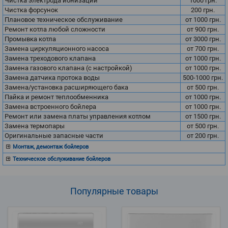
Чистка электрода ионизации
1000
грн.
Чистка форсунок
200
грн.
Плановое техническое обслуживание
от 1000
грн.
Ремонт котла любой сложности
от 900
грн.
Промывка котла
от 3000
грн.
Замена циркуляционного насоса
от 700
грн.
Замена треходового клапана
от 1000
грн.
Замена газового клапана (с настройкой)
от 1000
грн.
Замена датчика протока воды
500-1000
грн.
Замена/установка расширяющего бака
от 500
грн.
Пайка и ремонт теплообменника
от 1000
грн.
Замена встроенного бойлера
от 1000
грн.
Ремонт или замена платы управления котлом
от 1500
грн.
Замена термопары
от 500
грн.
Оригинальные запасные части
от 200
грн.
Монтаж, демонтаж бойлеров
Техническое обслуживание бойлеров
Популярные
товары