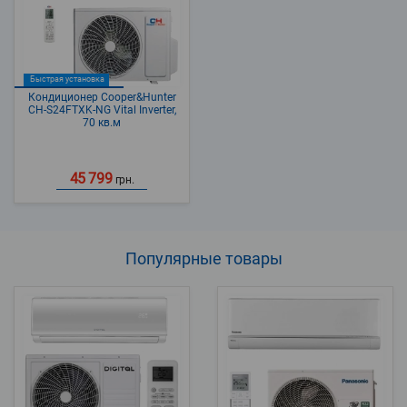
Быстрая установка
Кондиционер Cooper&Hunter
CH-S24FTXK-NG Vital Inverter,
70 кв.м
45 799
грн.
Популярные
товары