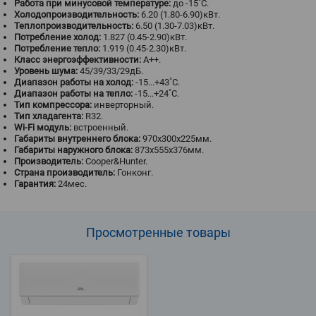
Работа при минусовой температуре:
до -15˚С.
Холодопроизводительность:
6.20 (1.80-6.90)кВт.
Теплопроизводительность:
6.50 (1.30-7.03)кВт.
Потребление холод:
1.827 (0.45-2.90)кВт.
Потребление тепло:
1.919 (0.45-2.30)кВт.
Класс энергоэффективности:
A++.
Уровень шума:
45/39/33/29дБ.
Диапазон работы на холод:
-15...+43˚С.
Диапазон работы на тепло:
-15...+24˚С.
Тип компрессора:
инверторный.
Тип хладагента:
R32.
Wi-Fi модуль:
встроенный.
Габариты внутреннего блока:
970x300x225мм.
Габариты наружного блока:
873x555x376мм.
Производитель:
Cooper&Hunter.
Страна производитель:
Гонконг.
Гарантия:
24мес.
Просмотренные
товары