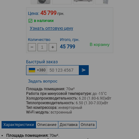
45 799
Цена:
грн.
в наличии
Узнать оптовую цену
Количество
Итого, грн.
В корзину
45 799
Быстрый
заказ
+380
Задать вопрос
Площадь помещения:
70м²
Работа при минусовой температуре:
до -15˚С
Холодопроизводительность:
6.20 (1.80-6.90)кВт
Теплопроизводительность:
6.50 (1.30-7.03)кВт
Тип компрессора:
инверторный
Wi-Fi модуль:
встроенный
Характеристики
Описание
Доставка
Оплата
Площадь помещения:
70м².