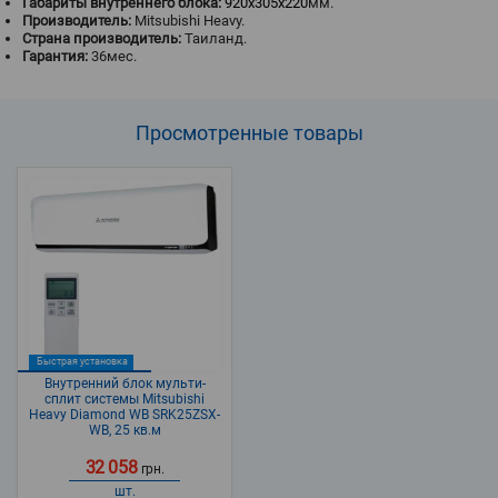
Габариты внутреннего блока:
920x305x220
мм.
Производитель:
Mitsubishi Heavy.
Страна производитель:
Таиланд.
Гарантия:
36мес.
Просмотренные
товары
Быстрая установка
Внутренний блок мульти-
сплит системы Mitsubishi
Heavy Diamond WВ SRK25ZSX-
WВ, 25 кв.м
32 058
грн.
шт.