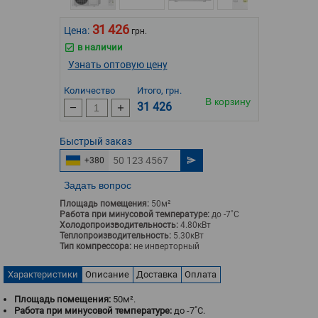
31 426
Цена:
грн.
в наличии
Узнать оптовую цену
Количество
Итого, грн.
В корзину
31 426
Быстрый
заказ
+380
Задать вопрос
Площадь помещения:
50м²
Работа при минусовой температуре:
до -7˚С
Холодопроизводительность:
4.80кВт
Теплопроизводительность:
5.30кВт
Тип компрессора:
не инверторный
Характеристики
Описание
Доставка
Оплата
Площадь помещения:
50м².
Работа при минусовой температуре:
до -7˚С.