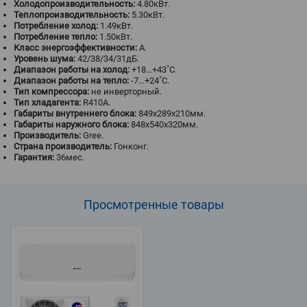
Холодопроизводительность:
4.80кВт.
Теплопроизводительность:
5.30кВт.
Потребление холод:
1.49кВт.
Потребление тепло:
1.50кВт.
Класс энергоэффективности:
A.
Уровень шума:
42/38/34/31дБ.
Диапазон работы на холод:
+18...+43˚С.
Диапазон работы на тепло:
-7...+24˚С.
Тип компрессора:
не инверторный.
Тип хладагента:
R410A.
Габариты внутреннего блока:
849x289x210мм.
Габариты наружного блока:
848х540х320мм.
Производитель:
Gree.
Страна производитель:
Гонконг.
Гарантия:
36мес.
Просмотренные
товары