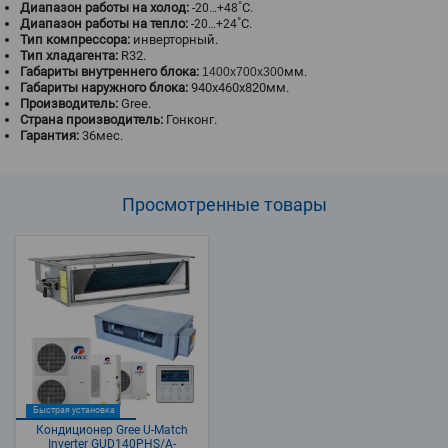
Диапазон работы на холод:
˚С.
-20…+48
Диапазон работы на тепло:
˚С.
-20…+24
Тип компрессора:
инверторный.
Тип хладагента:
R32.
Габариты внутреннего блока:
мм.
1400х700х300
Габариты наружного блока:
940х460х820мм.
Производитель:
Gree.
Страна производитель:
Гонконг.
Гарантия:
36мес.
Просмотренные
товары
Быстрая установка
Кондиционер Gree U-Match
Inverter GUD140PHS/A-