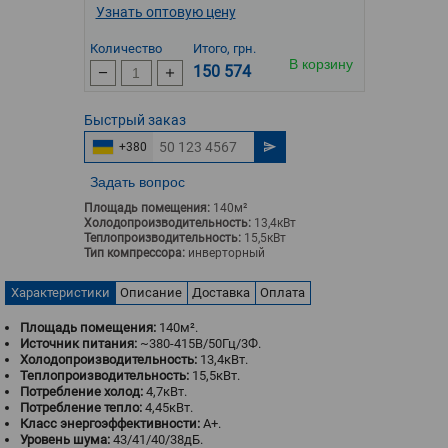
Узнать оптовую цену
Количество
Итого, грн.
В корзину
150 574
Быстрый
заказ
+380
Задать вопрос
Площадь помещения:
140м²
Холодопроизводительность:
13,4кВт
Теплопроизводительность:
15,5кВт
Тип компрессора:
инверторный
Характеристики
Описание
Доставка
Оплата
Площадь помещения:
140м².
Источник питания:
~380-415В/50Гц/3Ф.
Холодопроизводительность:
13,4кВт.
Теплопроизводительность:
15,5кВт.
Потребление холод:
4,7кВт.
Потребление тепло:
4,45кВт.
Класс энергоэффективности:
A+.
Уровень шума:
43/41/40/38дБ.