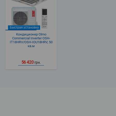
Быстрая установка
Кондиционер Olmo
Commercial Inverter OSH-
IT18HRV/OSH-IOU18HRV, 50
кв.м
56 420
грн.