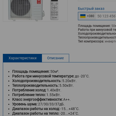
Быстрый
заказ
+380
Площадь помещения:
50
Работа при минусовой т
Холодопроизводительнос
Теплопроизводительност
Тип компрессора:
инверт
Характеристики
Описание
Площадь помещения:
50м².
Работа при минусовой температуре:
до -20˚С.
Холодопроизводительность:
5.20кВт.
Теплопроизводительность:
5.50кВт.
Потребление холод:
1.40кВт.
Потребление тепло:
1.55кВт.
Класс энергоэффективности:
A++.
Уровень шума:
27/30/33/37дБ.
Диапазон работы на холод:
-15...+48˚С.
Диапазон работы на тепло:
-20...+24˚С.