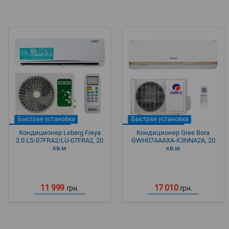
Быстрая установка
Быстрая установка
Кондиционер Leberg Freya
Кондиционер Gree Bora
2.0 LS-07FRA2/LU-07FRA2, 20
GWH07AAAXA-K3NNA2A, 20
кв.м
кв.м
11 999
17 010
грн.
грн.