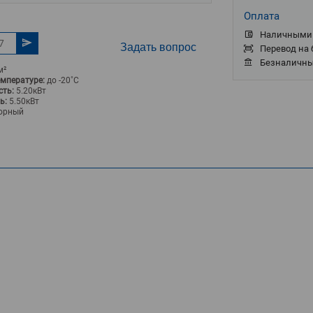
Оплата
Наличными 
Задать вопрос
Перевод на 
Безналичны
м²
емпературе:
до -20˚С
ть:
5.20кВт
ь:
5.50кВт
орный