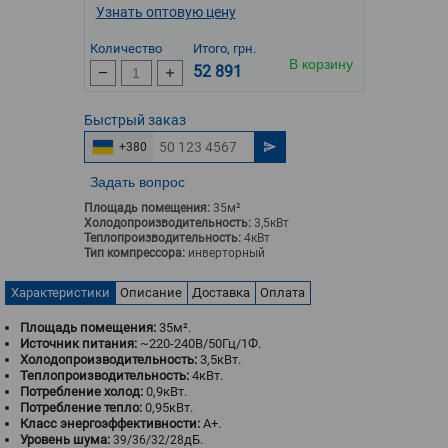
Узнать оптовую цену
Количество
Итого, грн.
В корзину
52 891
Быстрый
заказ
+380
Задать вопрос
Площадь помещения:
35м²
Холодопроизводительность:
3,5кВт
Теплопроизводительность:
4кВт
Тип компрессора:
инверторный
Характеристики
Описание
Доставка
Оплата
Площадь помещения:
35м².
Источник питания:
~220-240В/50Гц/1Ф.
Холодопроизводительность:
3,5кВт.
Теплопроизводительность:
4кВт.
Потребление холод:
0,9кВт.
Потребление тепло:
0,95кВт.
Класс энергоэффективности:
A+.
Уровень шума:
дБ.
39/36/32/28