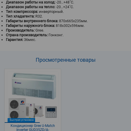
Диапазон работы на холод:
˚С.
-20…+48
Диапазон работы на тепло:
˚С.
-20…+24
Тип компрессора:
инверторный.
Тип хладагента:
R32.
Габариты внутреннего блока:
мм.
870x665x235
Габариты наружного блока:
мм.
818х302х596
Производитель:
Gree.
Страна производитель:
Гонконг.
Гарантия:
36мес.
Просмотренные
товары
Быстрая установка
Кондиционер Gree U-Match
Inverter GUD35ZD/A-