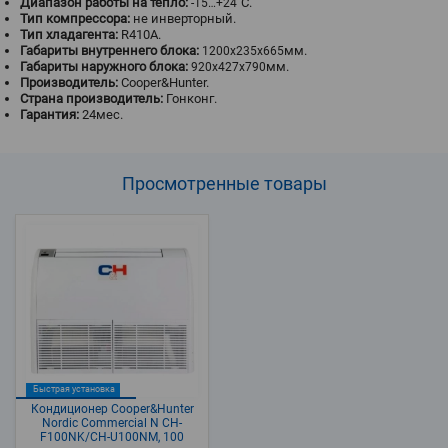
Диапазон работы на тепло:
˚С.
-15…+24
Тип компрессора:
не инверторный.
Тип хладагента:
R410A.
Габариты внутреннего блока:
мм.
1200x235x665
Габариты наружного блока:
мм.
920x427x790
Производитель:
Cooper&Hunter.
Страна производитель:
Гонконг.
Гарантия:
24мес.
Просмотренные
товары
Быстрая установка
Кондиционер Cooper&Hunter
Nordic Commercial N CH-
F100NK/CH-U100NM, 100