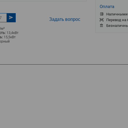
Оплата
Наличными 
Задать вопрос
Перевод на 
Безналичны
0м²
ть:
13,4кВт
ь:
15,5кВт
орный