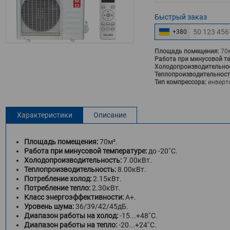
Быстрый
заказ
+380
Площадь помещения:
70
Работа при минусовой т
Холодопроизводительнос
Теплопроизводительност
Тип компрессора:
инверт
Характеристики
Описание
Площадь помещения:
70м².
Работа при минусовой температуре:
до -20˚С.
Холодопроизводительность:
7.00кВт.
Теплопроизводительность:
8.00кВт.
Потребление холод:
2.15кВт.
Потребление тепло:
2.30кВт.
Класс энергоэффективности:
A+.
Уровень шума:
36/39/42/45дБ.
Диапазон работы на холод:
-15...+48˚С.
Диапазон работы на тепло:
-20...+24˚С.