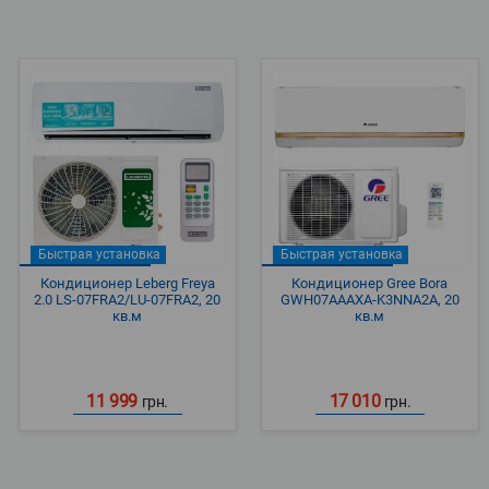
Быстрая установка
Быстрая установка
Кондиционер Leberg Freya
Кондиционер Gree Bora
2.0 LS-07FRA2/LU-07FRA2, 20
GWH07AAAXA-K3NNA2A, 20
кв.м
кв.м
11 999
17 010
грн.
грн.