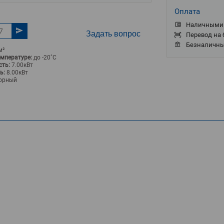
Оплата
Наличными 
Задать вопрос
Перевод на 
Безналичны
м²
емпературе:
до -20˚С
ть:
7.00кВт
ь:
8.00кВт
орный