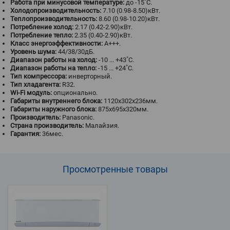
Работа при минусовой температуре:
до -15˚С.
Холодопроизводительность:
7.10 (0.98-8.50)кВт.
Теплопроизводительность:
8.60 (0.98-10.20)кВт.
Потребление холод:
2.17 (0.42-2.90)кВт.
Потребление тепло:
2.35 (0.40-2.90)кВт.
Класс энергоэффективности:
A+++.
Уровень шума:
44/38/30дБ.
Диапазон работы на холод:
-10 ... +43˚С.
Диапазон работы на тепло:
-15 ... +24˚С.
Тип компрессора:
инверторный.
Тип хладагента:
R32.
Wi-Fi модуль:
опционально.
Габариты внутреннего блока:
1120х302х236мм.
Габариты наружного блока:
875х695х320мм.
Производитель:
Panasonic.
Страна производитель:
Малайзия.
Гарантия:
36мес.
Просмотренные
товары