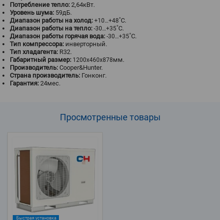
Потребление тепло:
2,64кВт.
Уровень шума:
59дБ.
Диапазон работы на холод:
˚С.
+10…+48
Диапазон работы на тепло:
˚С.
-30…+35
Диапазон работы горячая вода:
˚С.
-30…+35
Тип компрессора:
инверторный.
Тип хладагента:
R32.
Габаритный размер:
мм.
1200x460x878
Производитель:
Cooper&Hunter.
Страна производитель:
Гонконг.
Гарантия:
24мес.
Просмотренные
товары
Быстрая установка