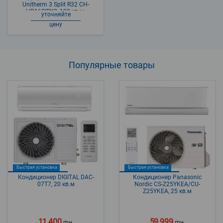
Unitherm 3 Split R32 CH-
HP16SIRК3, 130 кв.м.
уточняйте
цену
Популярные
товары
Быстрая установка
Быстрая установка
Кондиционер DIGITAL DAC-
Кондиционер Panasonic
07T7, 20 кв.м
Nordic CS-Z25YKEA/CU-
Z25YKEA, 25 кв.м
11 400
59 999
грн.
грн.