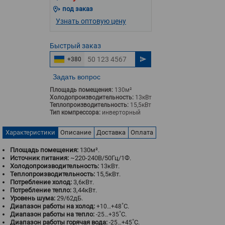
под заказ
Узнать оптовую цену
Быстрый
заказ
+380
Задать вопрос
Площадь помещения:
130м²
Холодопроизводительность:
13кВт
Теплопроизводительность:
15,5кВт
Тип компрессора:
инверторный
Характеристики
Описание
Доставка
Оплата
Площадь помещения:
130м².
Источник питания:
~220-240В/50Гц/1Ф.
Холодопроизводительность:
13кВт.
Теплопроизводительность:
15,5кВт.
Потребление холод:
3,6кВт.
Потребление тепло:
3,44кВт.
Уровень шума:
29/62дБ.
Диапазон работы на холод:
˚С.
+10…+48
Диапазон работы на тепло:
˚С.
-25…+35
Диапазон работы горячая вода:
˚С.
-25…+45