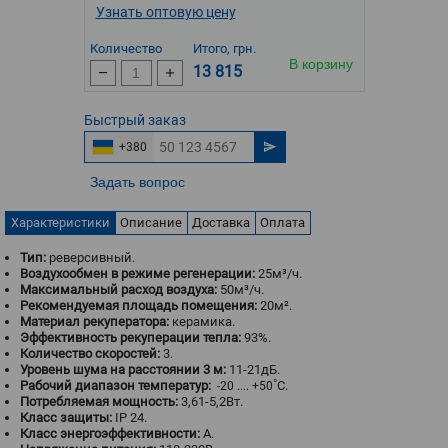
Узнать оптовую цену
Количество
Итого, грн.
В корзину
13 815
Быстрый
заказ
+380
Задать вопрос
Характеристики
Описание
Доставка
Оплата
Тип:
реверсивный.
Воздухообмен в режиме регенерации:
25м³/ч.
Максимальный расход воздуха:
50м³/ч.
Рекомендуемая площадь помещения:
20м².
Материал рекуператора:
керамика.
Эффективность рекуперации тепла:
93%.
Количество скоростей:
3.
Уровень шума на расстоянии 3 м:
11-21дБ.
Рабочий диапазон температур:
˚С.
-20 .... +50
Потребляемая мощность:
3,61-5,2Вт.
Класс защиты:
IP 24.
Класс энергоэффективности:
A.