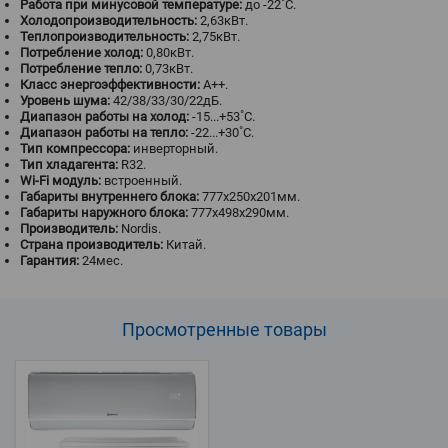
Работа при минусовой температуре:
до -22˚С.
Холодопроизводительность:
2,63кВт.
Теплопроизводительность:
2,75кВт.
Потребление холод:
0,80кВт.
Потребление тепло:
0,73кВт.
Класс энергоэффективности:
A++.
Уровень шума:
42/38/33/30/22дБ.
Диапазон работы на холод:
-15...+53˚С.
Диапазон работы на тепло:
-22...+30˚С.
Тип компрессора:
инверторный.
Тип хладагента:
R32.
Wi-Fi модуль:
встроенный.
Габариты внутреннего блока:
777x250x201мм.
Габариты наружного блока:
777x498x290мм.
Производитель:
Nordis.
Страна производитель:
Китай.
Гарантия:
24мес.
Просмотренные
товары