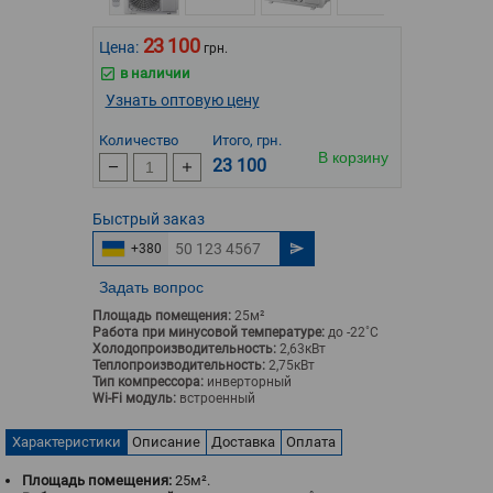
23 100
Цена:
грн.
в наличии
Узнать оптовую цену
Количество
Итого, грн.
В корзину
23 100
Быстрый
заказ
+380
Задать вопрос
Площадь помещения:
25м²
Работа при минусовой температуре:
до -22˚С
Холодопроизводительность:
2,63кВт
Теплопроизводительность:
2,75кВт
Тип компрессора:
инверторный
Wi-Fi модуль:
встроенный
Характеристики
Описание
Доставка
Оплата
Площадь помещения:
25м².