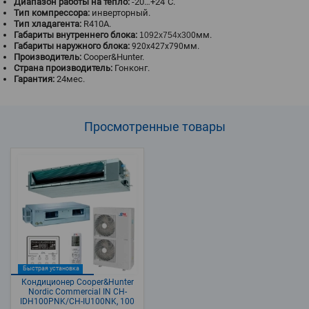
Диапазон работы на тепло:
-20…+24˚С.
Тип компрессора:
инверторный.
Тип хладагента:
R410A.
Габариты внутреннего блока:
мм.
1092x754x30
0
Габариты наружного блока:
мм.
920x427x790
Производитель:
Cooper&Hunter.
Страна производитель:
Гонконг.
Гарантия:
24мес.
Просмотренные
товары
Быстрая установка
Кондиционер Cooper&Hunter
Nordic Commercial IN CH-
IDH100PNK/CH-IU100NK, 100