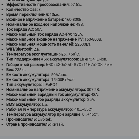
Эффективность преобразования:
97,6%.
Количество фаз:
3.
Время переключения:
10мс.
Входное напряжение батареи:
160-800В.
Номинальное входное напряжение:
48В.
Ток заряда АС:
50А.
Максимальный ток заряда АС+PV:
125А.
Максимальное входное напряжение PV:
150-800В.
Максимальная мощность панелей:
22500Вт.
WiFi/Bluetooth:
да.
Температура эксплуатации:
˚С.
-25...+60
Тип поддерживаемых аккумуляторов:
LiFePO4, Li-ion.
560х430х250 870х1167х208.7
Габаритный размер:
мм.
Вес:
238кг.
Емкость аккумулятора:
50А/час.
Емкость аккумулятора:
15400Вт/час.
Тип аккумулятора:
LiFePO4.
Номинальное напряжение аккумулятора:
307.2В.
Максимальный зарядный ток аккумулятор:
48А.
Максимальный тое разряда аккумулятор:
25А.
BMS аккумулятор:
Да.
Рабочая температура аккумулятор:
-10...+55C°.
Температура аккумулятор при зарядке:
0...+45C°.
Производитель:
Livoltek.
Страна производитель:
Китай.